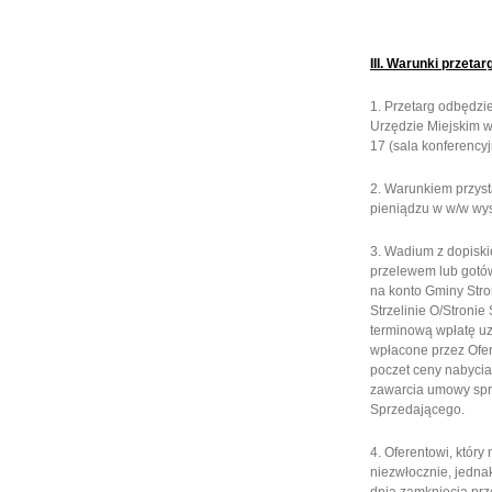
III. Warunki przetar
1. Przetarg odbędzi
Urzędzie Miejskim w 
17 (sala konferencyj
2. Warunkiem przyst
pieniądzu w w/w wy
3. Wadium z dopiski
przelewem lub gotó
na konto Gminy Stro
Strzelinie O/Stronie
terminową wpłatę u
wpłacone przez Ofer
poczet ceny nabycia
zawarcia umowy spr
Sprzedającego.
4. Oferentowi, któr
niezwłocznie, jednak