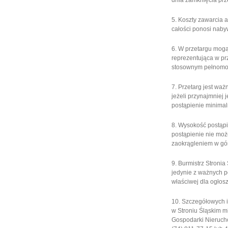
dnia zamknięcia prz
5. Koszty zawarcia 
całości ponosi naby
6. W przetargu mogą
reprezentująca w pr
stosownym pełnomo
7. Przetarg jest waż
jeżeli przynajmniej 
postąpienie minima
8. Wysokość postąpie
postąpienie nie moż
zaokrągleniem w gór
9. Burmistrz Stroni
jedynie z ważnych p
właściwej dla ogłosz
10. Szczegółowych 
w Stroniu Śląskim mi
Gospodarki Nieruchom