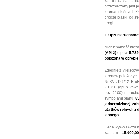
kanalizacji sanitarn
przeznaczony jest po
terenami leśnymi. Ks
drodze płaski, od s
drogi .
II. Opis nieruchomo
Nieruchomość niez
(AM-2)
o pow.
5,739
położona w obrębie 
Zgodnie z Miejsco
terenów położonych
Nr XVII/126/12 Rady 
2012 r. (opublikowa
poz. 2100), nieruch
symbolami planu:
8
jednorodzinnej, za
użytków rolnych z 
lesnego.
Cena wywoławcza n
wadium
– 15.000,0