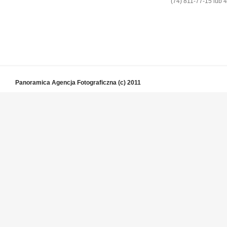
(74) 811-77-15 lub 4
Panoramica Agencja Fotograficzna
(c) 2011