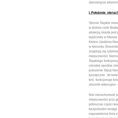
stanowiącej własnoś
I. Położenie nieru
Stronie Śląskie nie
w dolinie rzeki Biał
atrakcją miasta jest
wyjściowy w Masyw 
Kletno (Jaskinia Nie
w kierunku Śnieżnika
znajdują się sztolni
miejscowości Sienna
Śląskiego funkcjonu
ośrodek sportów zimo
położenie Stacji Narc
turystyczne . W niewi
km) funkcjonuje kolej
zbiornik retencyjno
N/w nieruchomość po
miejscowości przy g
północnej części te
bezpośredni dostęp d
napowietrzna linia