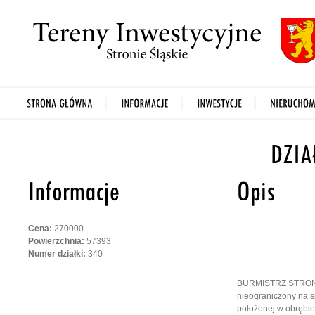
Cena:
270000
Powierzchnia:
57393
Numer działki:
340
BURMISTRZ STRONIA
nieograniczony na 
położonej w obrębie 